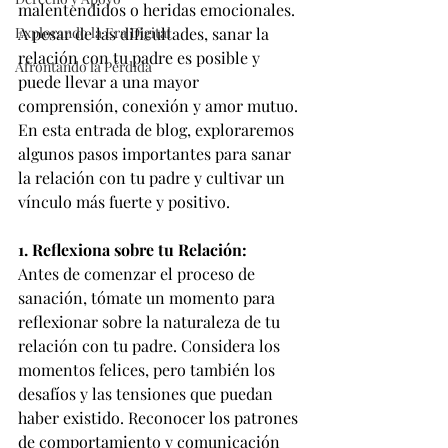
malentendidos o heridas emocionales. 
Explorando la Era Digital
A pesar de las dificultades, sanar la 
relación con tu padre es posible y 
Afrontando la Pérdida
puede llevar a una mayor 
comprensión, conexión y amor mutuo. 
En esta entrada de blog, exploraremos 
algunos pasos importantes para sanar 
la relación con tu padre y cultivar un 
vínculo más fuerte y positivo.
1. Reflexiona sobre tu Relación:
Antes de comenzar el proceso de 
sanación, tómate un momento para 
reflexionar sobre la naturaleza de tu 
relación con tu padre. Considera los 
momentos felices, pero también los 
desafíos y las tensiones que puedan 
haber existido. Reconocer los patrones 
de comportamiento y comunicación 