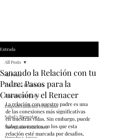
Entrada
All Posts
Sanando la Relación con tu
All Posts
Padre: Pasos para la
Fortaleza Financiera
Curación y el Renacer
Historias de Éxito
La relación con nuestro padre es una 
Empoderamiento Fémenino
de las conexiones más significativas 
Salud y Bienestar
en nuestras vidas. Sin embargo, puede 
haber momentos en los que esta 
Navegando Relaciones
relación esté marcada por desafíos, 
Derecho y Apoyo