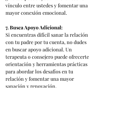
vínculo entre ustedes y fomentar una 
mayor conexión emocional.
7. Busca Apoyo Adicional:
Si encuentras difícil sanar la relación 
con tu padre por tu cuenta, no dudes 
en buscar apoyo adicional. Un 
terapeuta o consejero puede ofrecerte 
orientación y herramientas prácticas 
para abordar los desafíos en tu 
relación y fomentar una mayor 
sanación y renovación.
En conclusión, sanar la relación con 
tu padre puede ser un proceso 
transformador que requiere tiempo, 
paciencia y compromiso. Al practicar 
la empatía, la comunicación abierta, el 
perdón y la gratitud, puedes trabajar 