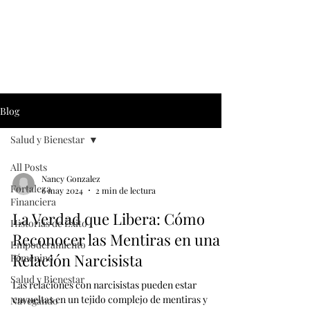
Blog
Salud y Bienestar
All Posts
Nancy Gonzalez
Fortaleza
6 may 2024
2 min de lectura
Financiera
La Verdad que Libera: Cómo
Historias de Éxito
Reconocer las Mentiras en una
Empoderamiento
Relación Narcisista
Fémenino
Salud y Bienestar
Las relaciones con narcisistas pueden estar
envueltas en un tejido complejo de mentiras y
Navegando