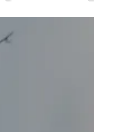
un Ataque al Corazón en las
Mujeres: Información Vital para
tu Salud
Cuando pensamos en un ataque al corazón, es
común imaginar a alguien agarrándose el pecho y
cayendo al suelo. Sin embargo, la realidad es...