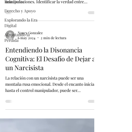
Relaciones
manipulaciones. Identificar la verdad entre...
Derecho y Apoyo
Explorando la Era
Digital
Nancy Gonzalez
Afrontando la
6 may 2024
2 min de lectura
Pérdida
Entendiendo la Disonancia
Cognitiva: El Desafío de Dejar a
un Narcisista
La relación con un narcisista puede ser una
montaña rusa emocional. Desde el encanto inicial
hasta el control manipulador, puede ser...