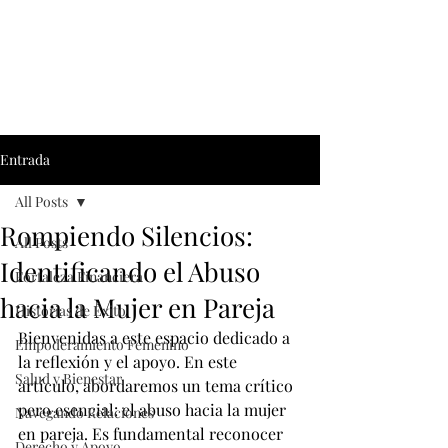
Entrada
All Posts
Rompiendo Silencios:
All Posts
Identificando el Abuso
Fortaleza Financiera
hacia la Mujer en Pareja
Historias de Éxito
Bienvenidas a este espacio dedicado a 
Empoderamiento Fémenino
la reflexión y el apoyo. En este 
Salud y Bienestar
artículo, abordaremos un tema crítico 
pero esencial: el abuso hacia la mujer 
Navegando Relaciones
en pareja. Es fundamental reconocer 
Derecho y Apoyo