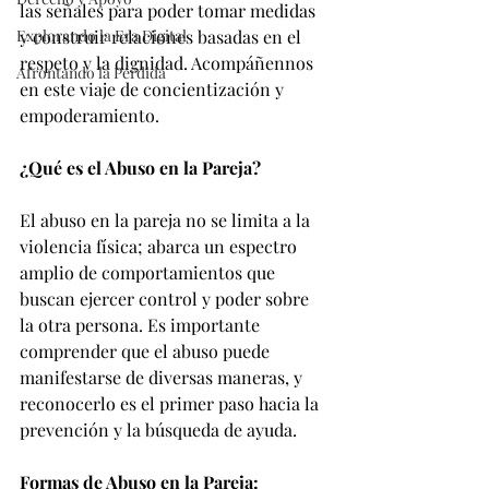
las señales para poder tomar medidas 
Explorando la Era Digital
y construir relaciones basadas en el 
respeto y la dignidad. Acompáñennos 
Afrontando la Pérdida
en este viaje de concientización y 
empoderamiento.
¿Qué es el Abuso en la Pareja?
El abuso en la pareja no se limita a la 
violencia física; abarca un espectro 
amplio de comportamientos que 
buscan ejercer control y poder sobre 
la otra persona. Es importante 
comprender que el abuso puede 
manifestarse de diversas maneras, y 
reconocerlo es el primer paso hacia la 
prevención y la búsqueda de ayuda.
Formas de Abuso en la Pareja: