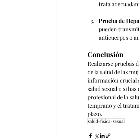
trata adecuadam
Prueba de Hepat
pueden transmit
anticuerpos o an
Conclusión
Realizarse pruebas d
de la salud de las mu
información crucial 
salud sexual o si has
profesional de la sal
temprano y el tratam
plazo.
salud-fisica-sexual