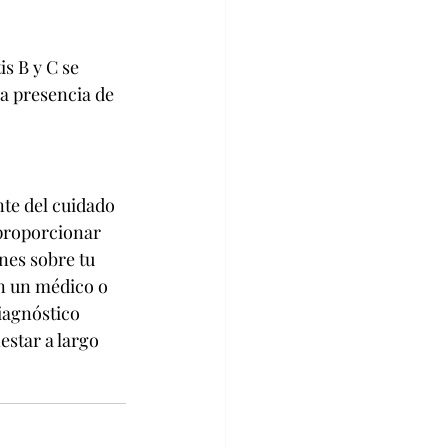
s B y C se 
a presencia de 
te del cuidado 
 proporcionar 
nes sobre tu 
on un médico o 
iagnóstico 
star a largo 