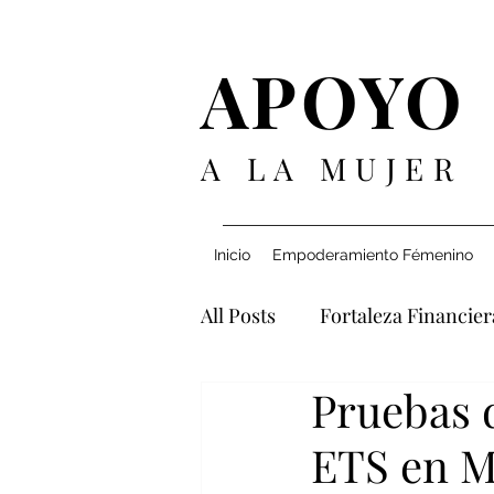
APOYO
A LA MUJER
Inicio
Empoderamiento Fémenino
All Posts
Fortaleza Financier
Pruebas 
Navegando Relaciones
ETS en M