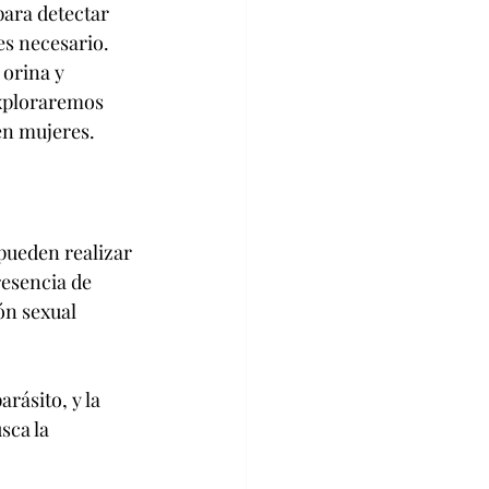
para detectar 
s necesario. 
 orina y 
exploraremos 
en mujeres.
pueden realizar 
resencia de 
ón sexual 
rásito, y la 
sca la 