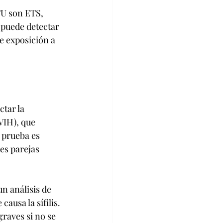
TU son ETS, 
 puede detectar 
e exposición a 
tar la 
VIH), que 
 prueba es 
es parejas 
n análisis de 
ausa la sífilis. 
raves si no se 