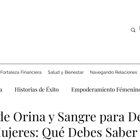
Fortaleza Financiera
Salud y Bienestar
Navegando Relaciones
a
Historias de Éxito
Empoderamiento Fémenin
de Orina y Sangre para D
Derecho y Apoyo
Explorando la Era Digital
Afro
ujeres: Qué Debes Saber