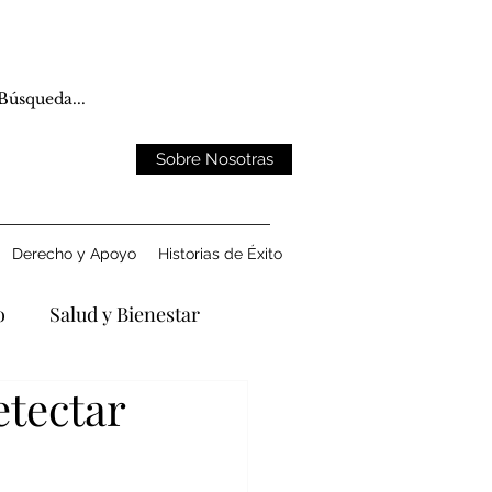
Sobre Nosotras
Derecho y Apoyo
Historias de Éxito
o
Salud y Bienestar
etectar
ntando la Pérdida