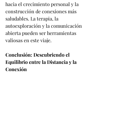
hacia el crecimiento personal y la 
construcción de conexiones más 
saludables. La terapia, la 
autoexploración y la comunicación 
abierta pueden ser herramientas 
valiosas en este viaje.
Conclusión: Descubriendo el 
Equilibrio entre la Distancia y la 
Conexión
La personalidad evitativa en las 
relaciones ofrece una perspectiva 
única sobre la complejidad del mundo 
emocional humano. Navegar por este 
terreno requiere paciencia, 
comprensión y un esfuerzo consciente 
para encontrar el equilibrio entre la 
necesidad de distancia y el deseo 
humano fundamental de conexión. En 