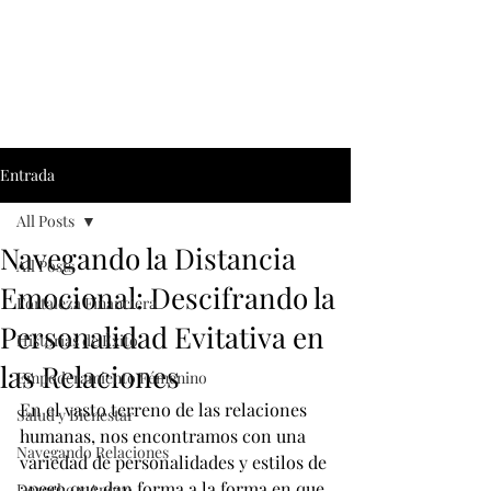
Entrada
All Posts
Navegando la Distancia
All Posts
Emocional: Descifrando la
Fortaleza Financiera
Personalidad Evitativa en
Historias de Éxito
las Relaciones
Empoderamiento Fémenino
En el vasto terreno de las relaciones 
Salud y Bienestar
humanas, nos encontramos con una 
Navegando Relaciones
variedad de personalidades y estilos de 
apego que dan forma a la forma en que 
Derecho y Apoyo