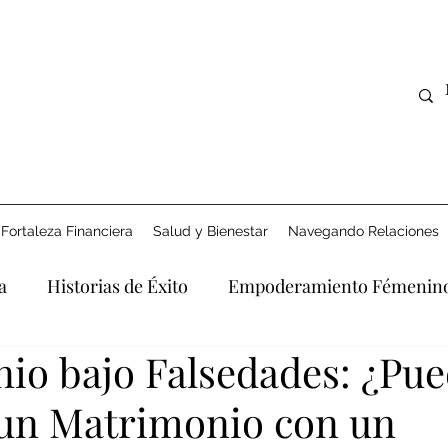
Fortaleza Financiera
Salud y Bienestar
Navegando Relaciones
a
Historias de Éxito
Empoderamiento Fémenin
io bajo Falsedades: ¿Pue
Derecho y Apoyo
Explorando la Era Digital
Afro
un Matrimonio con un