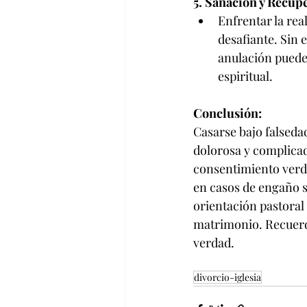
5. Sanación y Recup
Enfrentar la re
desafiante. Sin 
anulación puede 
espiritual.
Conclusión:
Casarse bajo falseda
dolorosa y complicad
consentimiento verda
en casos de engaño si
orientación pastoral 
matrimonio. Recuerd
verdad.
divorcio-iglesia