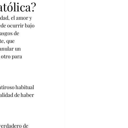
atólica?
dad, el amor y 
de ocurrir bajo 
asgos de 
e, que 
anular un 
 otro para 
tiroso habitual 
alidad de haber 
 verdadero de 