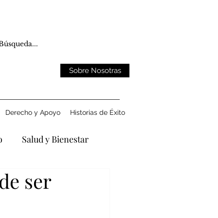
Sobre Nosotras
Derecho y Apoyo
Historias de Éxito
o
Salud y Bienestar
de ser
ntando la Pérdida