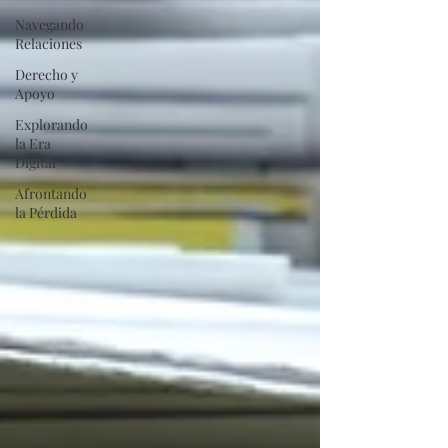
Navegando
Relaciones
Derecho y
Apoyo
Explorando
la Era
Digital
Afrontando
la Pérdida