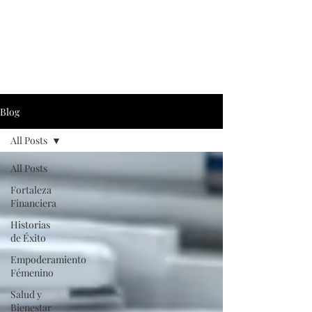
Blog
All Posts
All Posts
Fortaleza
Financiera
Historias
de Éxito
Empoderamiento
Fémenino
Salud y
Bienestar