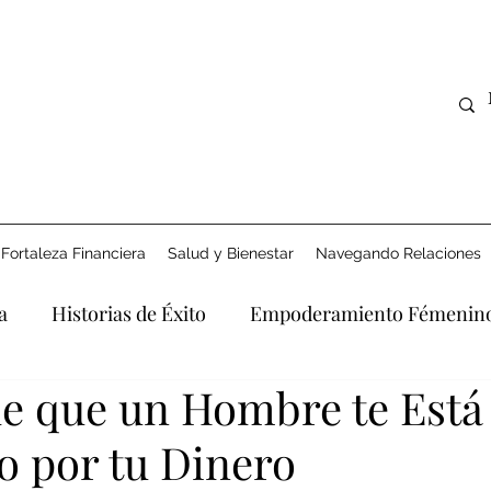
Fortaleza Financiera
Salud y Bienestar
Navegando Relaciones
a
Historias de Éxito
Empoderamiento Fémenin
de que un Hombre te Está
Derecho y Apoyo
Explorando la Era Digital
Afro
o por tu Dinero