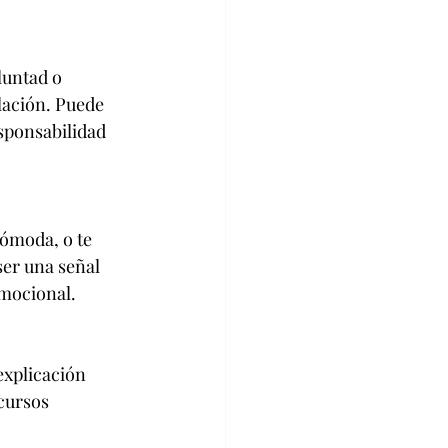
luntad o 
lación. Puede 
sponsabilidad 
cómoda, o te 
ser una señal 
emocional.
xplicación 
cursos 