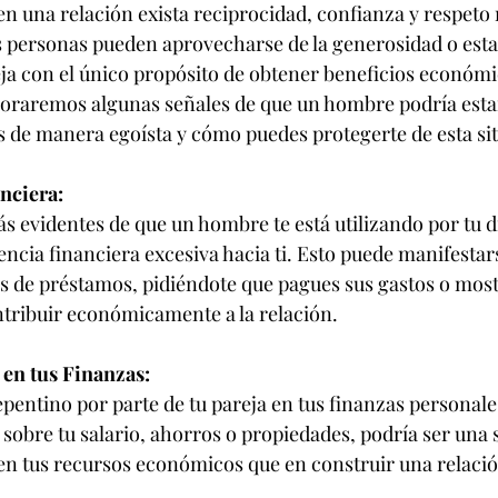
n una relación exista reciprocidad, confianza y respeto 
s personas pueden aprovecharse de la generosidad o esta
eja con el único propósito de obtener beneficios económi
loraremos algunas señales de que un hombre podría estar
 de manera egoísta y cómo puedes protegerte de esta si
nciera:
s evidentes de que un hombre te está utilizando por tu di
cia financiera excesiva hacia ti. Esto puede manifestar
es de préstamos, pidiéndote que pagues sus gastos o most
ontribuir económicamente a la relación.
 en tus Finanzas:
repentino por parte de tu pareja en tus finanzas personal
sobre tu salario, ahorros o propiedades, podría ser una 
en tus recursos económicos que en construir una relaci