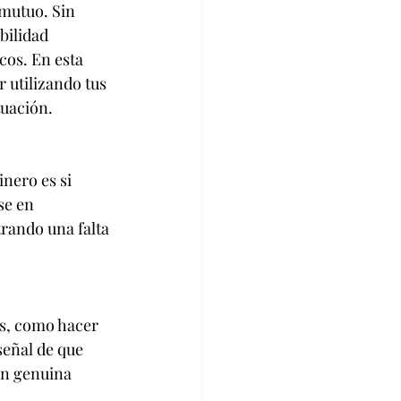
mutuo. Sin 
bilidad 
cos. En esta 
 utilizando tus 
tuación.
nero es si 
se en 
rando una falta 
es, como hacer 
señal de que 
ón genuina 