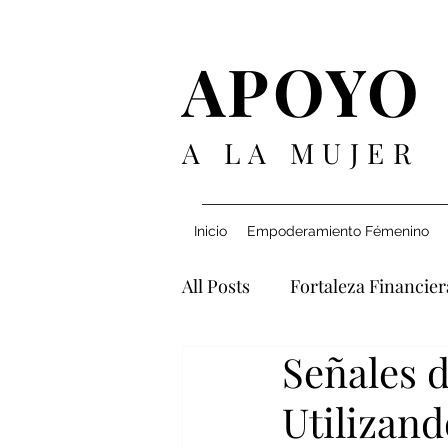
APOYO
A LA MUJER
Inicio
Empoderamiento Fémenino
All Posts
Fortaleza Financier
Señales 
Navegando Relaciones
Utilizand