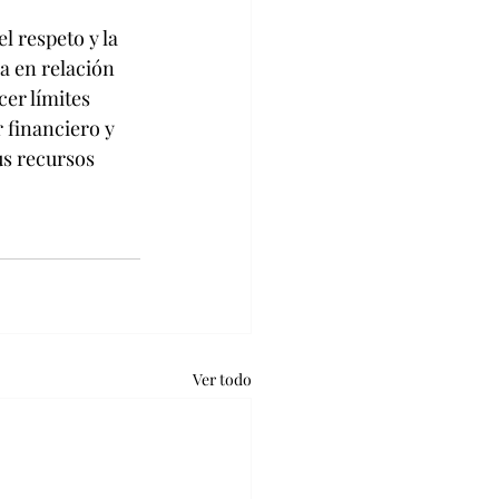
 respeto y la 
a en relación 
er límites 
 financiero y 
us recursos 
Ver todo