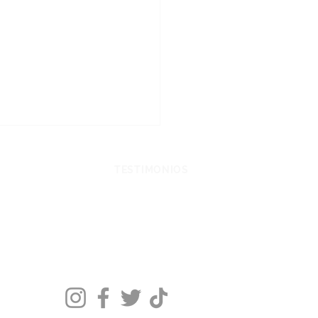
CHOS Y LEYES
TESTIMONIOS
ado! ¿Qué hacer si él
 que todas sus ex fueron
as mujeres?