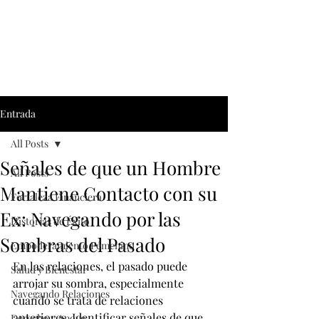
Entrada
All Posts
Señales de que un Hombre
All Posts
Mantiene Contacto con su
Fortaleza Financiera
Ex: Navegando por las
Historias de Éxito
Sombras del Pasado
Empoderamiento Fémenino
En las relaciones, el pasado puede 
Salud y Bienestar
arrojar su sombra, especialmente 
Navegando Relaciones
cuando se trata de relaciones 
anteriores. Identificar señales de que 
Derecho y Apoyo