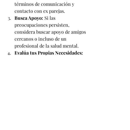
términos de comunicación y 
contacto con ex parejas.
Busca Apoyo:
 Si las 
preocupaciones persisten, 
considera buscar apoyo de amigos 
cercanos o incluso de un 
profesional de la salud mental.
Evalúa tus Propias Necesidades:
Reflexiona sobre tus propias 
necesidades y límites en la 
relación. Asegúrate de estar 
comprometida con una relación 
que sea saludable y respetuosa.
Consulta con un Profesional:
 Si 
las señales persisten y afectan 
negativamente tu relación, buscar 
el consejo de un terapeuta o 
consejero puede ser beneficioso.