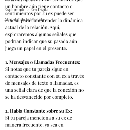
un hombre aún tiene contacto o 
Explorando la Era Digital
sentimientos por su ex puede ser 
Afrontando la Pérdida
crucial para comprender la dinámica 
actual de la relación. Aquí, 
exploraremos algunas señales que 
podrían indicar que su pasado aún 
juega un papel en el presente.
1. Mensajes o Llamadas Frecuentes:
Si notas que tu pareja sigue en 
contacto constante con su ex a través 
de mensajes de texto o llamadas, es 
una señal clara de que la conexión no 
se ha desvanecido por completo.
2. Habla Constante sobre su Ex:
Si tu pareja menciona a su ex de 
manera frecuente, ya sea en 