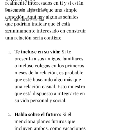
realmente interesados en ti y si están 
Explorando la Era Digital
buscando algo más que una simple 
conexión. Aquí hay algunas señales 
Afrontando la Pérdida
que podrían indicar que él está 
genuinamente interesado en construir 
una relación seria contigo:
Te incluye en su vida:
 Si te 
presenta a sus amigos, familiares 
o incluso colegas en los primeros 
meses de la relación, es probable 
que esté buscando algo más que 
una relación casual. Esto muestra 
que está dispuesto a integrarte en 
su vida personal y social.
Habla sobre el futuro:
 Si él 
menciona planes futuros que 
incluyen ambos, como vacaciones 