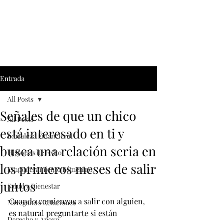
Entrada
All Posts
Señales de que un chico
All Posts
está interesado en ti y
Fortaleza Financiera
busca una relación seria en
Historias de Éxito
los primeros meses de salir
Empoderamiento Fémenino
juntos
Salud y Bienestar
Cuando comienzas a salir con alguien, 
Navegando Relaciones
es natural preguntarte si están 
Derecho y Apoyo