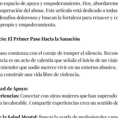
ro espacio de apoyo y empoderamiento. Hoy, abordarem
a superación del abuso. Este artículo está dedicado a todas
esafíos dolorosos y buscan la fortaleza para renacer y c
r propio y empoderamiento.
io: El Primer Paso Hacia la Sanación
uso comienza con el coraje de romper el silencio. Recon
cia es un acto de valentía que señala el inicio de un viaje 
 entender que nadie merece vivir en un entorno abusivo,
a construir una vida libre de violencia.
ed de Apoyo:
riencias:
 Conectar con otras mujeres que han superado 
o invalorable. Compartir experiencias crea un sentido d
e la Salud Mental:
 Buscar la ayuda de profesionales capa