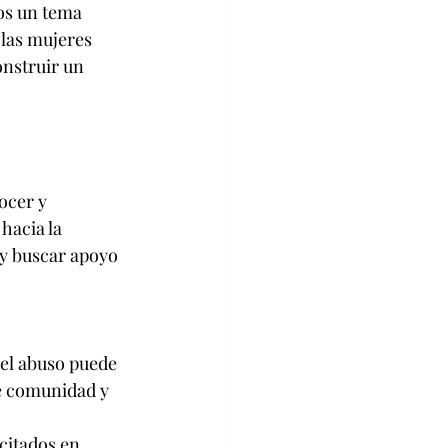
os un tema 
 las mujeres 
onstruir un 
ocer y 
hacia la 
 y buscar apoyo 
el abuso puede 
e comunidad y 
citados en 