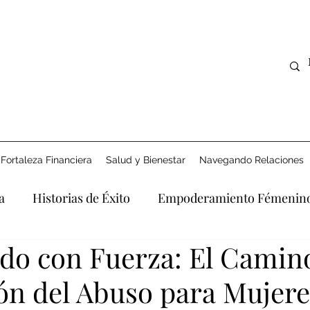
Fortaleza Financiera
Salud y Bienestar
Navegando Relaciones
a
Historias de Éxito
Empoderamiento Fémenin
do con Fuerza: El Camin
Derecho y Apoyo
Explorando la Era Digital
Afro
ón del Abuso para Mujere