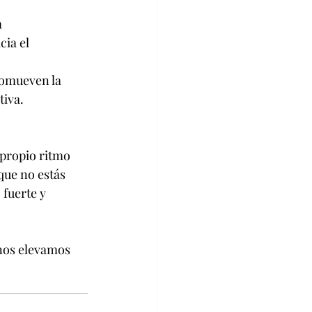
 
ia el 
omueven la 
tiva.
propio ritmo 
que no estás 
fuerte y 
nos elevamos 