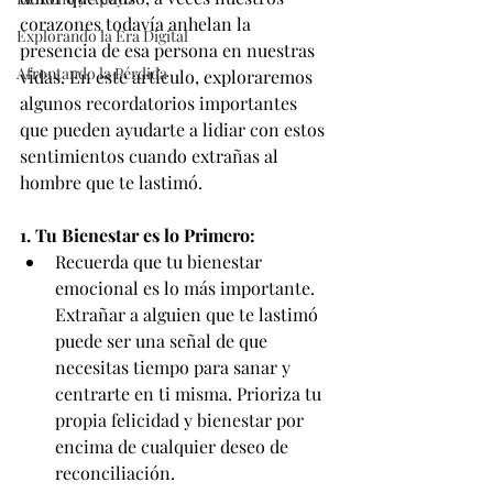
corazones todavía anhelan la 
Explorando la Era Digital
presencia de esa persona en nuestras 
Afrontando la Pérdida
vidas. En este artículo, exploraremos 
algunos recordatorios importantes 
que pueden ayudarte a lidiar con estos 
sentimientos cuando extrañas al 
hombre que te lastimó.
1. Tu Bienestar es lo Primero:
Recuerda que tu bienestar 
emocional es lo más importante. 
Extrañar a alguien que te lastimó 
puede ser una señal de que 
necesitas tiempo para sanar y 
centrarte en ti misma. Prioriza tu 
propia felicidad y bienestar por 
encima de cualquier deseo de 
reconciliación.