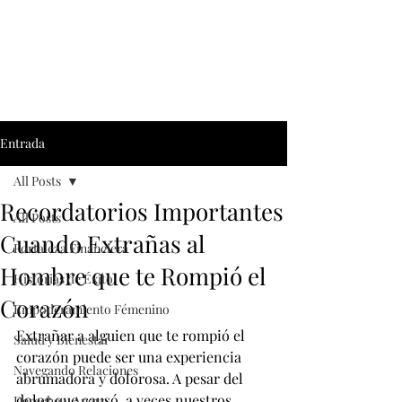
Entrada
All Posts
Recordatorios Importantes
All Posts
Cuando Extrañas al
Fortaleza Financiera
Hombre que te Rompió el
Historias de Éxito
Corazón
Empoderamiento Fémenino
Extrañar a alguien que te rompió el 
Salud y Bienestar
corazón puede ser una experiencia 
Navegando Relaciones
abrumadora y dolorosa. A pesar del 
dolor que causó, a veces nuestros 
Derecho y Apoyo