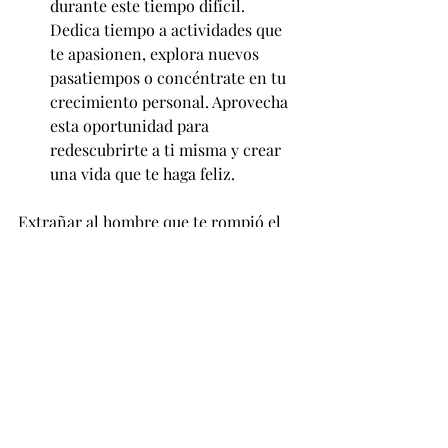
durante este tiempo difícil. 
Dedica tiempo a actividades que 
te apasionen, explora nuevos 
pasatiempos o concéntrate en tu 
crecimiento personal. Aprovecha 
esta oportunidad para 
redescubrirte a ti misma y crear 
una vida que te haga feliz.
Extrañar al hombre que te rompió el 
corazón puede ser una experiencia 
desafiante, pero es importante 
recordar que este dolor es temporal. 
Con el tiempo y el apoyo adecuado, 
sanarás y te sentirás más fuerte que 
nunca. Recuerda siempre priorizar tu 
propio bienestar y no tengas miedo de 
buscar ayuda si la necesitas.