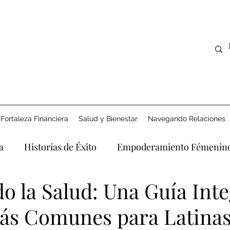
Fortaleza Financiera
Salud y Bienestar
Navegando Relaciones
a
Historias de Éxito
Empoderamiento Fémenin
 la Salud: Una Guía Inte
Derecho y Apoyo
Explorando la Era Digital
Afro
Más Comunes para Latina