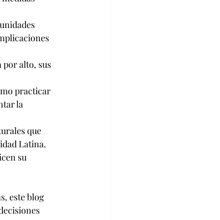
munidades 
mplicaciones 
por alto, sus 
mo practicar 
tar la 
urales que 
idad Latina. 
cen su 
s, este blog 
decisiones 