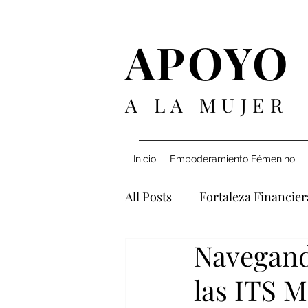
APOYO
A LA MUJER
Inicio
Empoderamiento Fémenino
All Posts
Fortaleza Financier
Navegando
Navegando Relaciones
las ITS 