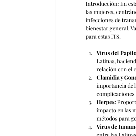
Introducción: En esta
las mujeres, centrán
infecciones de trans
bienestar general. Va
para estas ITS.
Virus del Papi
Latinas, haciend
relación con el 
Clamidia y Gono
importancia de l
complicaciones s
Herpes: 
Proporc
impacto en las 
métodos para ges
Virus de Inmun
entre las Latina