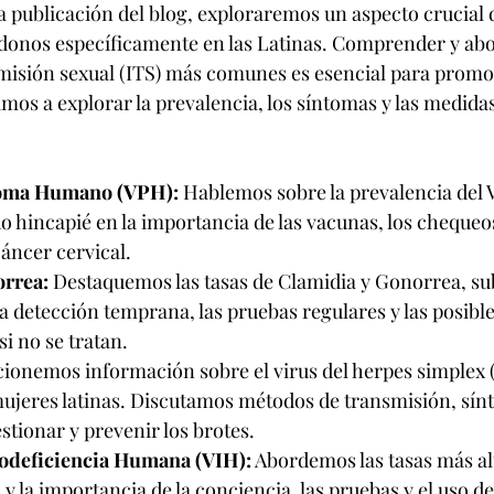
 publicación del blog, exploraremos un aspecto crucial d
donos específicamente en las Latinas. Comprender y abo
misión sexual (ITS) más comunes es esencial para promov
mos a explorar la prevalencia, los síntomas y las medida
loma Humano (VPH):
 Hablemos sobre la prevalencia del 
o hincapié en la importancia de las vacunas, los chequeos
cáncer cervical.
rrea: 
Destaquemos las tasas de Clamidia y Gonorrea, su
a detección temprana, las pruebas regulares y las posible
i no se tratan.
ionemos información sobre el virus del herpes simplex (
mujeres latinas. Discutamos métodos de transmisión, sín
tionar y prevenir los brotes.
odeficiencia Humana (VIH):
 Abordemos las tasas más al
s y la importancia de la conciencia, las pruebas y el uso d