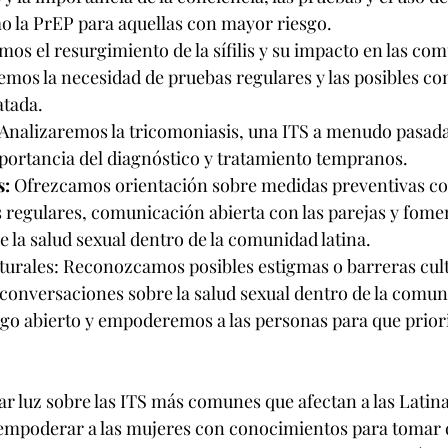
o la PrEP para aquellas con mayor riesgo.
os el resurgimiento de la sífilis y su impacto en las co
emos la necesidad de pruebas regulares y las posibles co
ratada.
Analizaremos la tricomoniasis, una ITS a menudo pasada 
mportancia del diagnóstico y tratamiento tempranos.
: 
Ofrezcamos orientación sobre medidas preventivas co
 regulares, comunicación abierta con las parejas y fomen
 la salud sexual dentro de la comunidad latina.
urales: Reconozcamos posibles estigmas o barreras cult
s conversaciones sobre la salud sexual dentro de la comun
o abierto y empoderemos a las personas para que priori
ar luz sobre las ITS más comunes que afectan a las Latina
 empoderar a las mujeres con conocimientos para tomar 