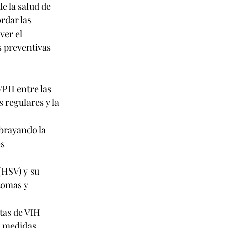
e la salud de 
rdar las 
er el 
s preventivas 
VPH entre las 
 regulares y la 
brayando la 
s 
HSV) y su 
tomas y 
tas de VIH 
e medidas 