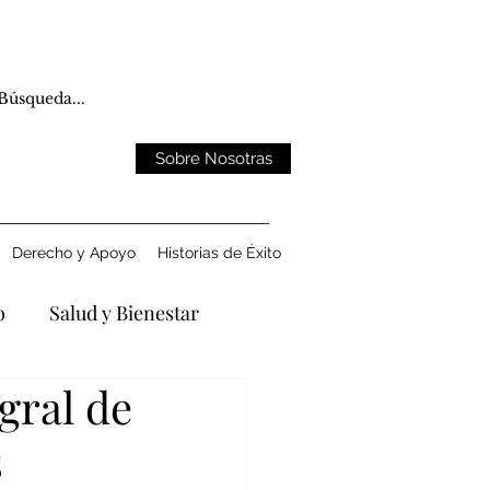
Sobre Nosotras
Derecho y Apoyo
Historias de Éxito
o
Salud y Bienestar
gral de
ntando la Pérdida
s