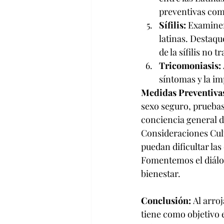
preventivas com
Sífilis:
 Examinem
latinas. Destaqu
de la sífilis no t
Tricomoniasis: 
síntomas y la i
Medidas Preventivas
sexo seguro, pruebas
conciencia general de
Consideraciones Cult
puedan dificultar la
Fomentemos el diálog
bienestar.
Conclusión: 
Al arroj
tiene como objetivo