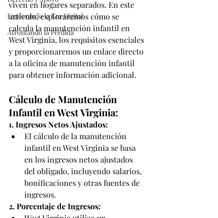
viven en hogares separados. En este 
Explorando la Era Digital
artículo, exploraremos cómo se 
calcula la manutención infantil en 
Afrontando la Pérdida
West Virginia, los requisitos esenciales 
y proporcionaremos un enlace directo 
a la oficina de manutención infantil 
para obtener información adicional.
Cálculo de Manutención 
Infantil en West Virginia:
1. Ingresos Netos Ajustados:
El cálculo de la manutención 
infantil en West Virginia se basa 
en los ingresos netos ajustados 
del obligado, incluyendo salarios, 
bonificaciones y otras fuentes de 
ingresos.
2. Porcentaje de Ingresos:
West Virginia utiliza un 