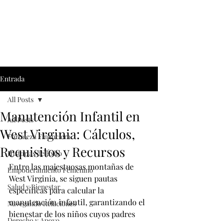
Entrada
All Posts
Manutención Infantil en
All Posts
West Virginia: Cálculos,
Fortaleza Financiera
Requisitos y Recursos
Historias de Éxito
Entre las majestuosas montañas de 
Empoderamiento Fémenino
West Virginia, se siguen pautas 
Salud y Bienestar
específicas para calcular la 
manutención infantil, garantizando el 
Navegando Relaciones
bienestar de los niños cuyos padres 
Derecho y Apoyo