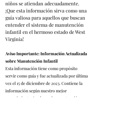
niños se atiendan adecuadamente. 
¡Que esta información sirva como una 
guía valiosa para aquellos que buscan 
entender el sistema de manutención 
infantil en el hermoso estado de West 
Virginia!
Aviso Importante: Información Actualizada 
sobre Manutención Infantil
Esta información tiene como propósito 
servir como guía y fue actualizada por última 
vez el 15 de diciembre de 2023. Contiene la 
información según nuestro mejor 
conocimiento. Las leyes de manutención 
infantil pueden cambiar a lo largo del año, 
por lo que le recomendamos verificar la 
información en el sitio web de manutención 
infantil de su estado. Estamos 