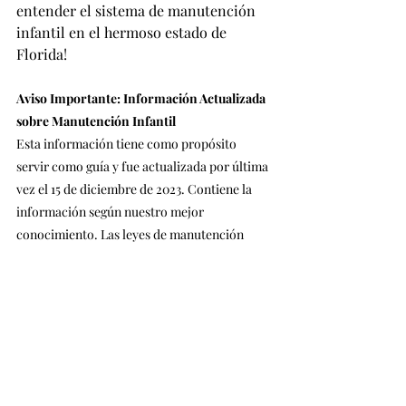
entender el sistema de manutención 
infantil en el hermoso estado de 
Florida!
Aviso Importante: Información Actualizada 
sobre Manutención Infantil
Esta información tiene como propósito 
servir como guía y fue actualizada por última 
vez el 15 de diciembre de 2023. Contiene la 
información según nuestro mejor 
conocimiento. Las leyes de manutención 
infantil pueden cambiar a lo largo del año, 
por lo que le recomendamos verificar la 
información en el sitio web de manutención 
infantil de su estado. Estamos 
comprometidos a proporcionar información 
precisa y actualizada, pero es crucial 
confirmar cualquier cambio directamente en 