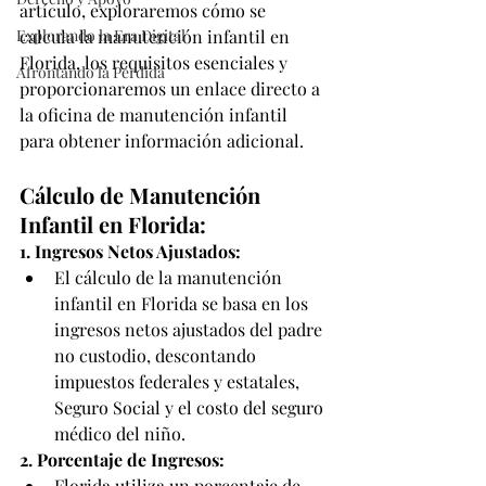
artículo, exploraremos cómo se 
Explorando la Era Digital
calcula la manutención infantil en 
Florida, los requisitos esenciales y 
Afrontando la Pérdida
proporcionaremos un enlace directo a 
la oficina de manutención infantil 
para obtener información adicional.
Cálculo de Manutención 
Infantil en Florida:
1. Ingresos Netos Ajustados:
El cálculo de la manutención 
infantil en Florida se basa en los 
ingresos netos ajustados del padre 
no custodio, descontando 
impuestos federales y estatales, 
Seguro Social y el costo del seguro 
médico del niño.
2. Porcentaje de Ingresos:
Florida utiliza un porcentaje de 