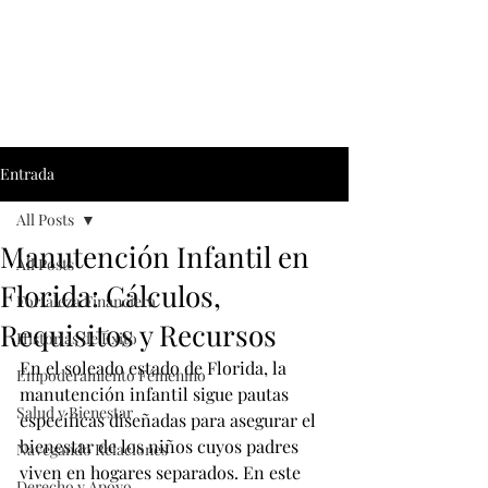
Entrada
All Posts
Manutención Infantil en
All Posts
Florida: Cálculos,
Fortaleza Financiera
Requisitos y Recursos
Historias de Éxito
En el soleado estado de Florida, la 
Empoderamiento Fémenino
manutención infantil sigue pautas 
Salud y Bienestar
específicas diseñadas para asegurar el 
bienestar de los niños cuyos padres 
Navegando Relaciones
viven en hogares separados. En este 
Derecho y Apoyo