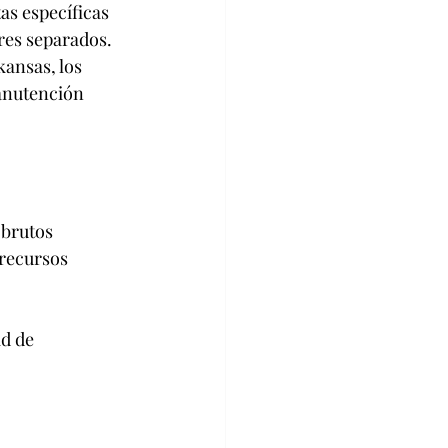
as específicas 
res separados. 
ansas, los 
anutención 
 brutos 
 recursos 
d de 