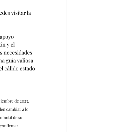
es visitar la 
 apoyo 
n y el 
as necesidades 
a guía valiosa 
l cálido estado 
ciembre de 2023. 
en cambiar a lo 
fantil de su 
 confirmar 