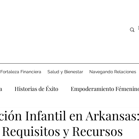
Fortaleza Financiera
Salud y Bienestar
Navegando Relaciones
a
Historias de Éxito
Empoderamiento Fémenin
ión Infantil en Arkansas
Derecho y Apoyo
Explorando la Era Digital
Afro
 Requisitos y Recursos