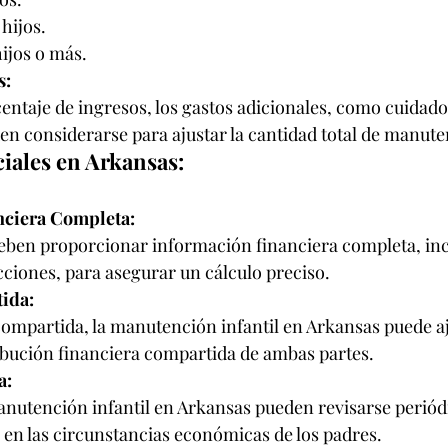
hijos.
ijos o más.
s:
ntaje de ingresos, los gastos adicionales, como cuidado
n considerarse para ajustar la cantidad total de manuten
iales en Arkansas:
nciera Completa:
ben proporcionar información financiera completa, in
ciones, para asegurar un cálculo preciso.
ida:
compartida, la manutención infantil en Arkansas puede aj
ribución financiera compartida de ambas partes.
a:
anutención infantil en Arkansas pueden revisarse perió
 en las circunstancias económicas de los padres.