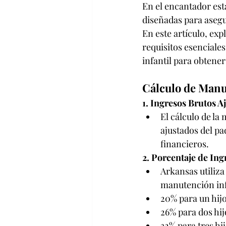
En el encantador esta
diseñadas para asegu
En este artículo, ex
requisitos esenciale
infantil para obtene
Cálculo de Manu
1. Ingresos Brutos A
El cálculo de la
ajustados del pa
financieros.
2. Porcentaje de Ing
Arkansas utiliza
manutención infa
20% para un hijo
26% para dos hij
32% para tres hij