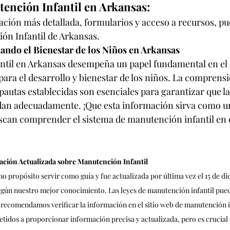
tención Infantil en Arkansas:
ción más detallada, formularios y acceso a recursos, pued
ón Infantil de Arkansas
.
ndo el Bienestar de los Niños en Arkansas
ntil en Arkansas desempeña un papel fundamental en el
ara el desarrollo y bienestar de los niños. La comprensió
pautas establecidas son esenciales para garantizar que l
ndan adecuadamente. ¡Que esta información sirva como un
scan comprender el sistema de manutención infantil en e
ación Actualizada sobre Manutención Infantil
o propósito servir como guía y fue actualizada por última vez el 15 de di
gún nuestro mejor conocimiento. Las leyes de manutención infantil pued
e recomendamos verificar la información en el sitio web de manutención in
idos a proporcionar información precisa y actualizada, pero es crucial