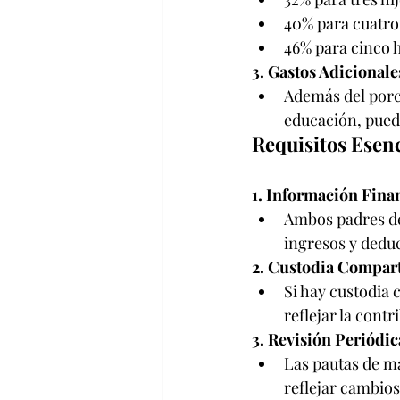
40% para cuatro 
46% para cinco h
3. Gastos Adicionale
Además del porce
educación, puede
Requisitos Esenc
1. Información Fina
Ambos padres de
ingresos y deduc
2. Custodia Compart
Si hay custodia 
reflejar la cont
3. Revisión Periódic
Las pautas de m
reflejar cambios