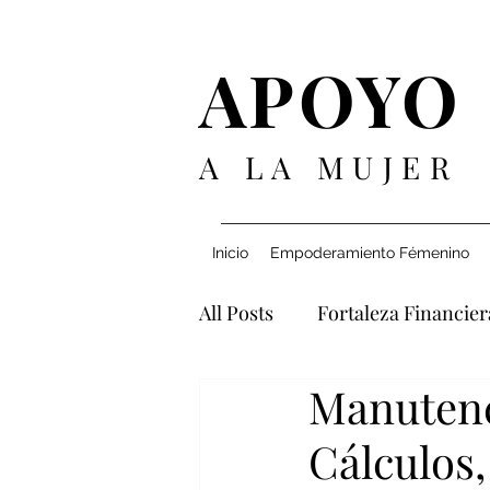
APOYO
A LA MUJER
Inicio
Empoderamiento Fémenino
All Posts
Fortaleza Financier
Manutenc
Navegando Relaciones
Cálculos,