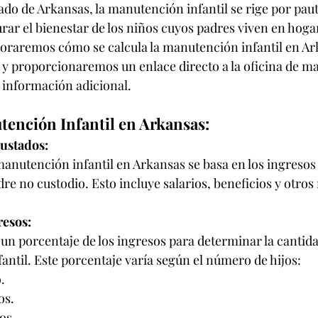
do de Arkansas, la manutención infantil se rige por paut
rar el bienestar de los niños cuyos padres viven en hoga
ploraremos cómo se calcula la manutención infantil en Ark
s y proporcionaremos un enlace directo a la oficina de m
r información adicional.
tención Infantil en Arkansas:
justados:
 manutención infantil en Arkansas se basa en los ingresos
dre no custodio. Esto incluye salarios, beneficios y otros
resos:
 un porcentaje de los ingresos para determinar la cantida
ntil. Este porcentaje varía según el número de hijos:
.
os.
os.