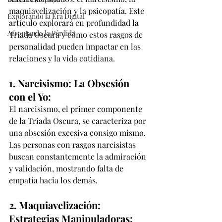
maquiavelización y la psicopatía. Este 
Explorando la Era Digital
artículo explorará en profundidad la 
Afrontando la Pérdida
Triada Oscura y cómo estos rasgos de 
personalidad pueden impactar en las 
relaciones y la vida cotidiana.
1. Narcisismo: La Obsesión 
con el Yo:
El narcisismo, el primer componente 
de la Triada Oscura, se caracteriza por 
una obsesión excesiva consigo mismo. 
Las personas con rasgos narcisistas 
buscan constantemente la admiración 
y validación, mostrando falta de 
empatía hacia los demás.
2. Maquiavelización: 
Estrategias Manipuladoras: