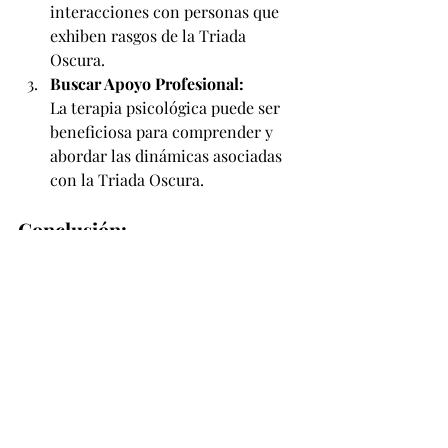
interacciones con personas que 
exhiben rasgos de la Triada 
Oscura.
Buscar Apoyo Profesional:
La terapia psicológica puede ser 
beneficiosa para comprender y 
abordar las dinámicas asociadas 
con la Triada Oscura.
Conclusión:
La Triada Oscura representa una 
combinación compleja de rasgos de 
personalidad que pueden tener un 
impacto significativo en diversas áreas 
de la vida. La conciencia y la 
comprensión de estos rasgos son 
esenciales para establecer relaciones 
saludables y fomentar entornos 