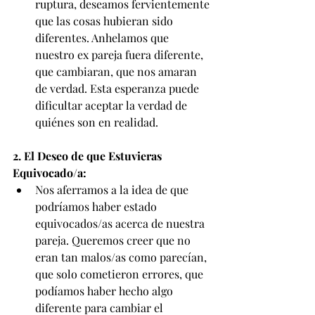
ruptura, deseamos fervientemente 
que las cosas hubieran sido 
diferentes. Anhelamos que 
nuestro ex pareja fuera diferente, 
que cambiaran, que nos amaran 
de verdad. Esta esperanza puede 
dificultar aceptar la verdad de 
quiénes son en realidad.
2. El Deseo de que Estuvieras 
Equivocado/a:
Nos aferramos a la idea de que 
podríamos haber estado 
equivocados/as acerca de nuestra 
pareja. Queremos creer que no 
eran tan malos/as como parecían, 
que solo cometieron errores, que 
podíamos haber hecho algo 
diferente para cambiar el 