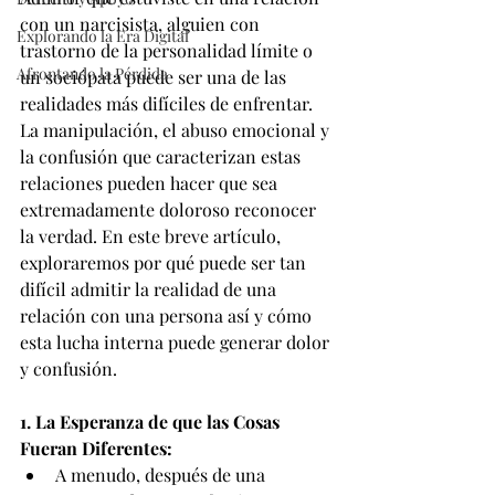
con un narcisista, alguien con 
Explorando la Era Digital
trastorno de la personalidad límite o 
Afrontando la Pérdida
un sociópata puede ser una de las 
realidades más difíciles de enfrentar. 
La manipulación, el abuso emocional y 
la confusión que caracterizan estas 
relaciones pueden hacer que sea 
extremadamente doloroso reconocer 
la verdad. En este breve artículo, 
exploraremos por qué puede ser tan 
difícil admitir la realidad de una 
relación con una persona así y cómo 
esta lucha interna puede generar dolor 
y confusión.
1. La Esperanza de que las Cosas 
Fueran Diferentes:
A menudo, después de una 