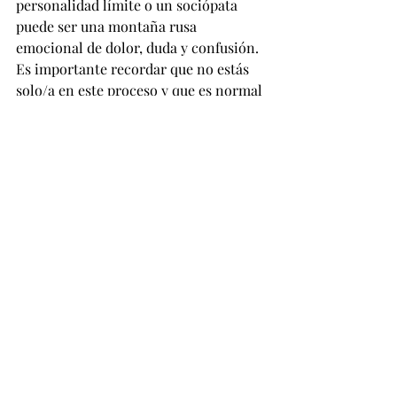
personalidad límite o un sociópata 
puede ser una montaña rusa 
emocional de dolor, duda y confusión. 
Es importante recordar que no estás 
solo/a en este proceso y que es normal 
sentirse así después de una 
experiencia tan devastadora. 
Permítete sentir, busca apoyo y 
recuerda que mereces amor, respeto y 
una relación saludable. Con el tiempo 
y el trabajo en ti mismo/a, encontrarás 
la paz y la sanación que mereces.
Entradas recientes
Ver todo