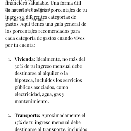
financiero saludable. Una forma útil 
Explorando la Era Digital
de hacerlo es asignar porcentajes de tu 
ingreso a diferentes categorías de 
Afrontando la Pérdida
gastos. Aquí tienes una guía general de 
los porcentajes recomendados para 
cada categoría de gastos cuando vives 
por tu cuenta:
Vivienda:
 Idealmente, no más del 
30% de tu ingreso mensual debe 
destinarse al alquiler o la 
hipoteca, incluidos los servicios 
públicos asociados, como 
electricidad, agua, gas y 
mantenimiento.
Transporte:
 Aproximadamente el 
15% de tu ingreso mensual debe 
destinarse al transporte, incluidos 