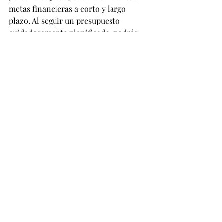
metas financieras a corto y largo 
plazo. Al seguir un presupuesto 
cuidadosamente planificado, podrás 
vivir de manera más cómoda y segura 
por tu cuenta y tomar el control de tus 
finanzas. 
¡Empieza hoy mismo y toma 
el camino hacia una mayor estabilidad 
financiera y libertad!
finanzas-presupuesto
Entradas recientes
Ver todo