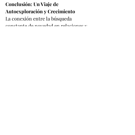
Conclusión: Un Viaje de 
Autoexploración y Crecimiento
La conexión entre la búsqueda 
constante de novedad en relaciones y 
materialismo puede ser reveladora. 
Este viaje de autoexploración y 
crecimiento puede conducir a una 
comprensión más profunda de las 
motivaciones personales y, en última 
instancia, a la construcción de 
relaciones más auténticas y 
significativas. Que el camino hacia la 
autenticidad y la plenitud sea 
enriquecedor y lleno de 
descubrimientos emocionantes. 
¡Aceptemos el desafío de construir 
conexiones y vidas que nos brinden 
satisfacción duradera!
salud-mental-trastornos