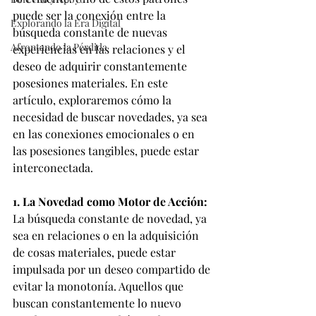
puede ser la conexión entre la 
Explorando la Era Digital
búsqueda constante de nuevas 
Afrontando la Pérdida
experiencias en las relaciones y el 
deseo de adquirir constantemente 
posesiones materiales. En este 
artículo, exploraremos cómo la 
necesidad de buscar novedades, ya sea 
en las conexiones emocionales o en 
las posesiones tangibles, puede estar 
interconectada.
1. La Novedad como Motor de Acción:
La búsqueda constante de novedad, ya 
sea en relaciones o en la adquisición 
de cosas materiales, puede estar 
impulsada por un deseo compartido de 
evitar la monotonía. Aquellos que 
buscan constantemente lo nuevo 