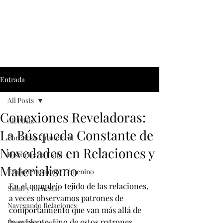
Entrada
All Posts
Conexiones Reveladoras:
All Posts
La Búsqueda Constante de
Fortaleza Financiera
Novedades en Relaciones y
Historias de Éxito
Materialismo
Empoderamiento Fémenino
En el complejo tejido de las relaciones, 
Salud y Bienestar
a veces observamos patrones de 
Navegando Relaciones
comportamiento que van más allá de 
lo evidente. Uno de estos patrones 
Derecho y Apoyo