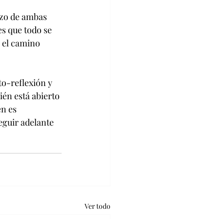
rzo de ambas 
es que todo se 
 el camino 
o-reflexión y 
ién está abierto 
n es 
eguir adelante 
Ver todo