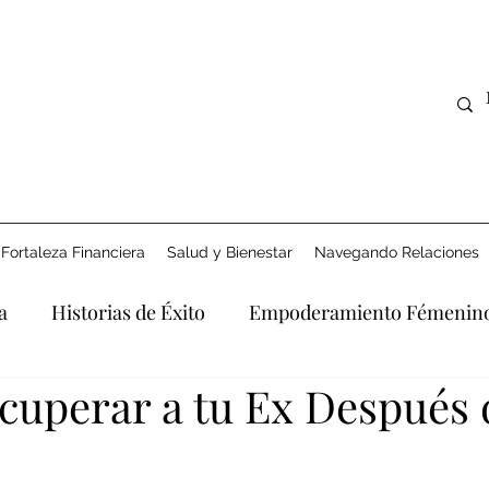
Fortaleza Financiera
Salud y Bienestar
Navegando Relaciones
a
Historias de Éxito
Empoderamiento Fémenin
uperar a tu Ex Después 
Derecho y Apoyo
Explorando la Era Digital
Afro