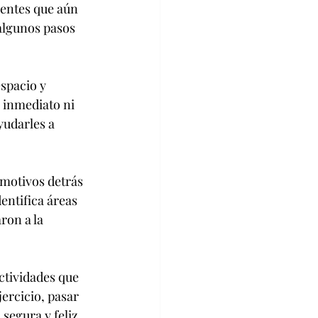
entes que aún 
algunos pasos 
spacio y 
 inmediato ni 
yudarles a 
 motivos detrás 
entifica áreas 
ron a la 
ctividades que 
ercicio, pasar 
segura y feliz 