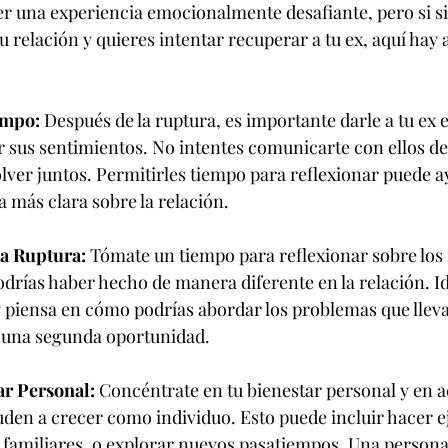
r una experiencia emocionalmente desafiante, pero si si
 relación y quieres intentar recuperar a tu ex, aquí hay 
empo:
 Después de la ruptura, es importante darle a tu ex e
 sus sentimientos. No intentes comunicarte con ellos de
lver juntos. Permitirles tiempo para reflexionar puede a
 más clara sobre la relación.
la Ruptura:
 Tómate un tiempo para reflexionar sobre los
odrías haber hecho de manera diferente en la relación. Id
 piensa en cómo podrías abordar los problemas que lleva
ra una segunda oportunidad.
ar Personal:
 Concéntrate en tu bienestar personal y en a
yuden a crecer como individuo. Esto puede incluir hacer ej
familiares, o explorar nuevos pasatiempos. Una persona 