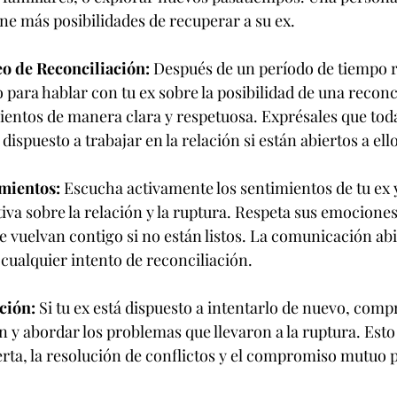
ene más posibilidades de recuperar a su ex.
o de Reconciliación:
 Después de un período de tiempo r
to para hablar con tu ex sobre la posibilidad de una reconc
entos de manera clara y respetuosa. Exprésales que toda
dispuesto a trabajar en la relación si están abiertos a ello
imientos:
 Escucha activamente los sentimientos de tu ex y
va sobre la relación y la ruptura. Respeta sus emociones 
e vuelvan contigo si no están listos. La comunicación abi
cualquier intento de reconciliación.
ación:
 Si tu ex está dispuesto a intentarlo de nuevo, comp
ón y abordar los problemas que llevaron a la ruptura. Esto
rta, la resolución de conflictos y el compromiso mutuo 