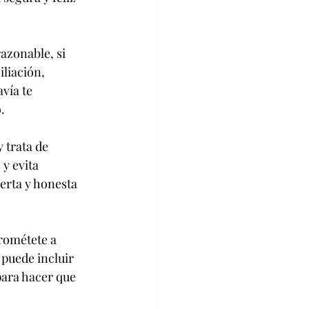
azonable, si 
iliación, 
vía te 
.
 trata de 
y evita 
erta y honesta 
rométete a 
 puede incluir 
para hacer que 