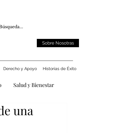
Sobre Nosotras
Derecho y Apoyo
Historias de Éxito
o
Salud y Bienestar
de una
ntando la Pérdida