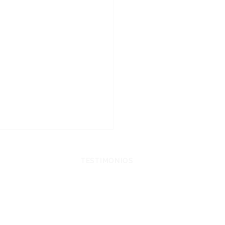
CHOS Y LEYES
TESTIMONIOS