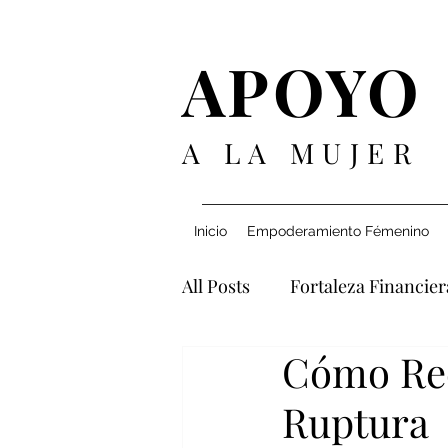
APOYO
A LA MUJER
Inicio
Empoderamiento Fémenino
All Posts
Fortaleza Financier
Cómo Rec
Navegando Relaciones
Ruptura