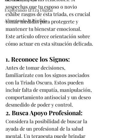
sospechas que tu esposo o novio 
Explorando la Era Digital
exhibe rasgos de esta triada, es crucial 
Afrontando la Pérdida
tomar medidas para protegerte y 
mantener tu bienestar emocional. 
Este artículo ofrece orientación sobre 
cómo actuar en esta situación delicada.
1. Reconoce los Signos:
Antes de tomar decisiones, 
familiarízate con los signos asociados 
con la Triada Oscura. Estos pueden 
incluir falta de empatía, manipulación, 
comportamiento antisocial y un deseo 
desmedido de poder y control.
2. Busca Apoyo Profesional:
Considera la posibilidad de buscar la 
ayuda de un profesional de la salud 
mental. Un terapeuta puede brindar 